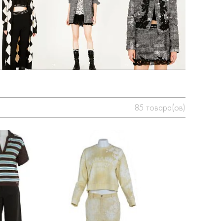
85
товара(ов)