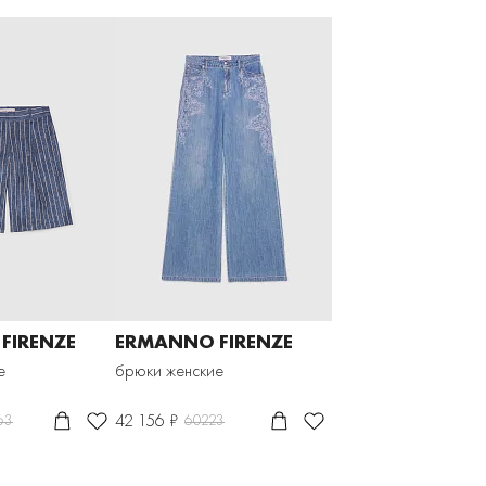
FIRENZE
ERMANNO FIRENZE
е
брюки женские
42 156 ₽
63
60223