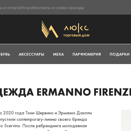
а и оплата
Услуги
Контакты и схема проезда
БУВЬ
АКСЕССУАРЫ
МЕХА
ПАРФЮМЕРИЯ
ПОДАРКИ
ЕЖДА ERMANNO FIRENZ
ю 2020 года Тони Шервино и Эрманно Даэлли
пустили contemporary-линию своего бренда
o Scervino. После ребрендинга молодежная