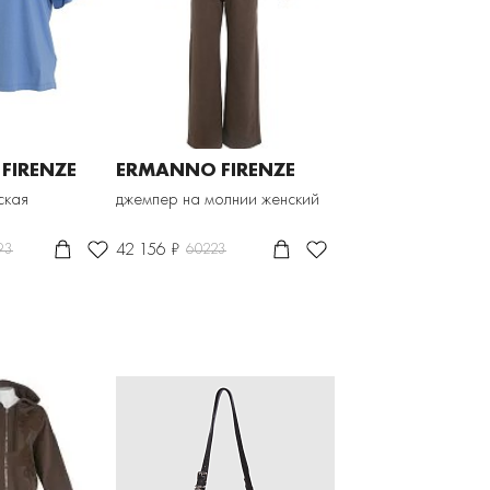
FIRENZE
ERMANNO FIRENZE
ская
джемпер на молнии женский
42 156 ₽
93
60223