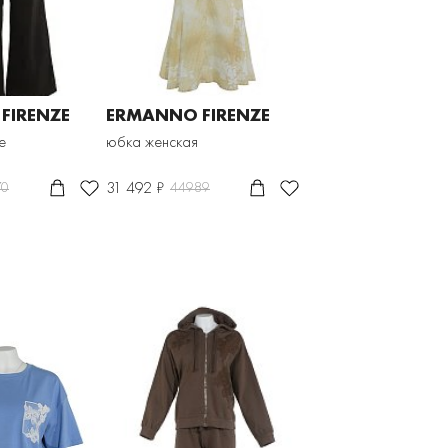
FIRENZE
ERMANNO FIRENZE
е
юбка женская
31 492 ₽
70
44989