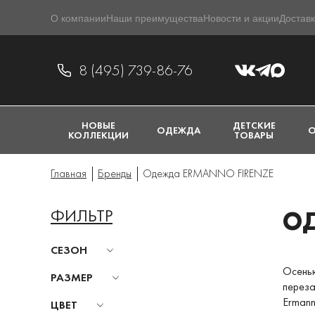
О компании
Наши преимущества
Новости и акции
Доставк
8 (495) 739-86-76
НОВЫЕ
ДЕТСКИЕ
ОДЕЖДА
О
КОЛЛЕКЦИИ
ТОВАРЫ
Главная
Бренды
Одежда ERMANNO FIRENZE
ФИЛЬТР
ОД
СЕЗОН
Осень
РАЗМЕР
переза
Ermann
ЦВЕТ