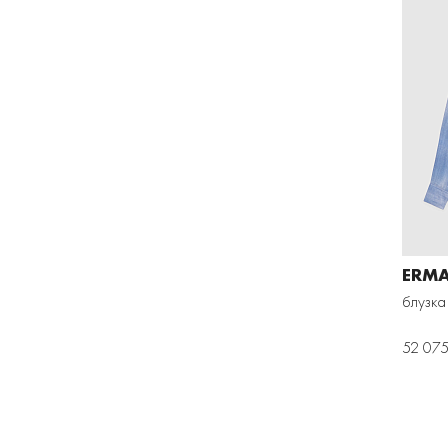
ERMA
блузка
52 075