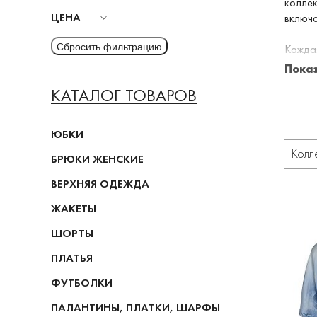
коллек
ЦЕНА
включа
Кажда
с точк
Пока
Всякий
КАТАЛОГ ТОВАРОВ
издели
Новый 
ЮБКИ
на дин
Колл
универ
БРЮКИ ЖЕНСКИЕ
и подх
ВЕРХНЯЯ ОДЕЖДА
В Erma
ЖАКЕТЫ
тоскан
ШОРТЫ
в совр
элемен
ПЛАТЬЯ
и порт
ФУТБОЛКИ
разраб
описан
ПАЛАНТИНЫ, ПЛАТКИ, ШАРФЫ