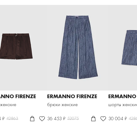
NNO FIRENZE
ERMANNO FIRENZE
ERMANNO 
женские
брюки женские
шорты женски
4 ₽
36 453 ₽
30 004 ₽
42863
52075
428