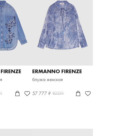
FIRENZE
ERMANNO FIRENZE
я
блузка женская
57 777 ₽
91
82539