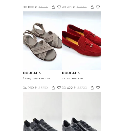
30 800 ₽
51334
40 412 ₽
67353
DOUCAL'S
DOUCAL'S
Сандалии женские
туфли женские
34 950 ₽
58250
33 422 ₽
55703