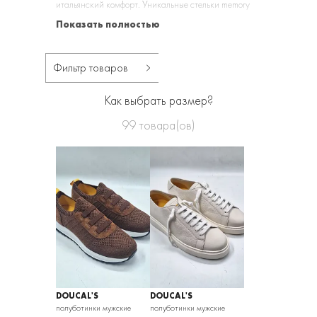
итальянский комфорт. Уникальные стельки memory
foam обеспечивают отличную посадку стопы и
Показать полностью
легкость движения.
Фильтр товаров
Как выбрать размер?
99
товара(ов)
DOUCAL'S
DOUCAL'S
полуботинки мужские
полуботинки мужские