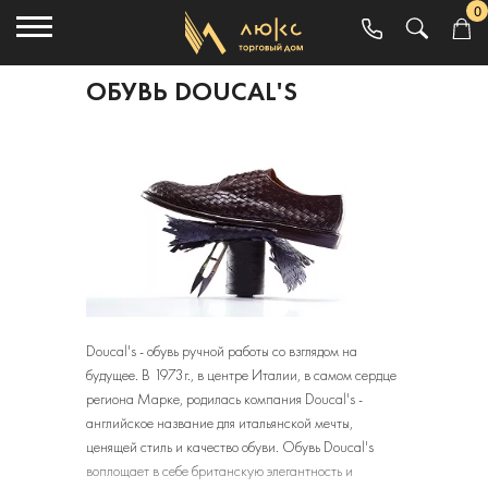
0
ОБУВЬ DOUCAL'S
Doucal's - обувь ручной работы со взглядом на
будущее. В 1973г., в центре Италии, в самом сердце
региона Марке, родилась компания Doucal's -
английское название для итальянской мечты,
ценящей стиль и качество обуви. Обувь Doucal's
воплощает в себе британскую элегантность и