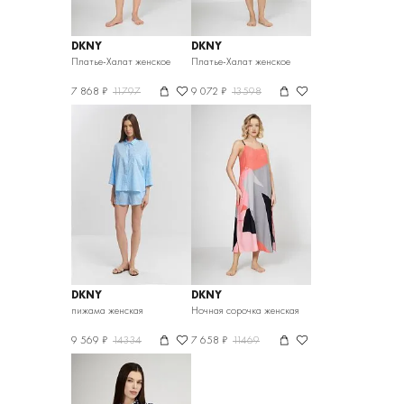
DKNY
DKNY
Платье-Халат женское
Платье-Халат женское
7 868 ₽
11797
9 072 ₽
13598
DKNY
DKNY
пижама женская
Ночная сорочка женская
9 569 ₽
14334
7 658 ₽
11469