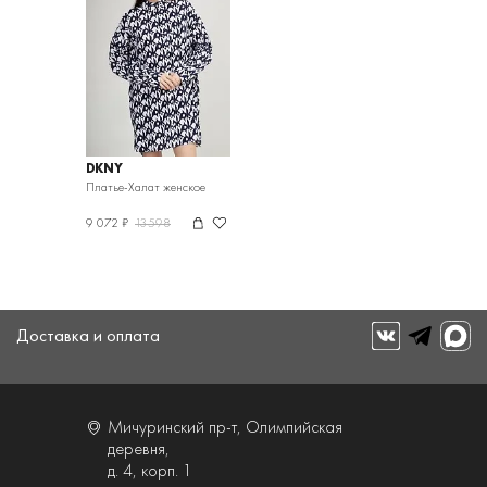
DKNY
Платье-Халат женское
9 072 ₽
13598
Доставка и оплата
Мичуринский пр-т, Олимпийская
деревня,
д. 4, корп. 1