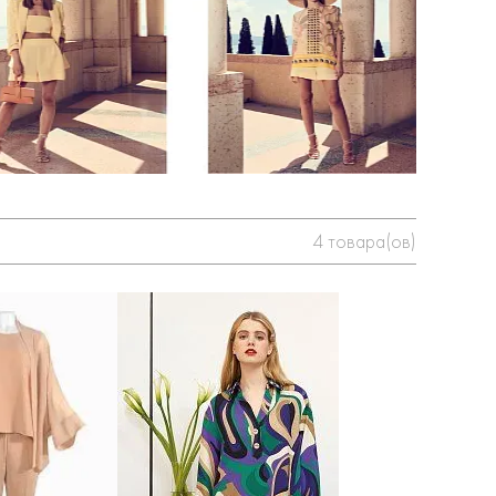
4
товара(ов)