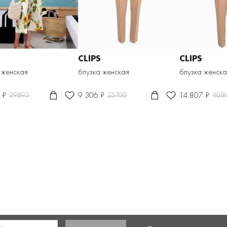
CLIPS
CLIPS
 женская
блузка женская
блузка женска
 ₽
9 306 ₽
14 807 ₽
29895
25700
408