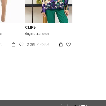
CLIPS
я
блузка женская
13 381 ₽
90
46854