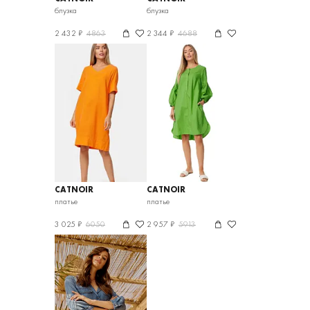
блузка
блузка
2 432 ₽
4863
2 344 ₽
4688
CATNOIR
CATNOIR
платье
платье
3 025 ₽
6050
2 957 ₽
5913