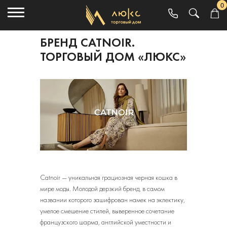
0
БРЕНД CATNOIR.
ТОРГОВЫЙ ДОМ «ЛЮКС»
Catnoir — уникальная грациозная черная кошка в
мире моды. Молодой дерзкий бренд, в самом
названии которого зашифрован намек на эклектику,
умелое смешение стилей, выверенное сочетание
французского шарма, английской уместности и