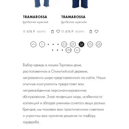
TRAMAROSSA
TRAMAROSSA
футболка мужская
футболка мужская
11 474 ₽
16391
11 474 ₽
16391
1
22
23
24
25
26
159
Выбор одежды в нашем Торговом доме,
расположенном в Олимпийской деревне,
несравненно шире представленного на сайте. Наши
опытные консультанты предоставят вам
непревзойденное персонализированное
обслуживание. Зная тенденции моды, особенности
коллекций и обладая умением сочетать вещи разных
брендов, мы поможем вам практическими советами
и упростим вам принятие решения по подбору
гардероба.