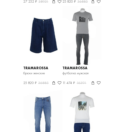
27 252 ₽
38931
25 820 ₽
36885
TRAMAROSSA
TRAMAROSSA
брюки женские
футболка мужская
25 820 ₽
36885
11 474 ₽
16391