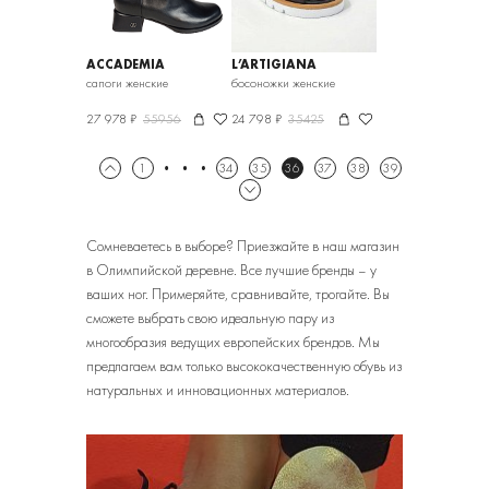
ACCADEMIA
L’ARTIGIANA
VIAREGGINA
сапоги женские
босоножки женские
27 978 ₽
55956
24 798 ₽
35425
1
34
35
36
37
38
39
Сомневаетесь в выборе? Приезжайте в наш магазин
в Олимпийской деревне. Все лучшие бренды – у
ваших ног. Примеряйте, сравнивайте, трогайте. Вы
сможете выбрать свою идеальную пару из
многообразия ведущих европейских брендов. Мы
предлагаем вам только высококачественную обувь из
натуральных и инновационных материалов.