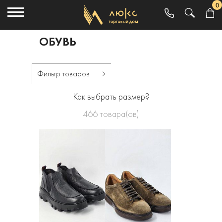
0
ОБУВЬ
Фильтр товаров
Как выбрать размер?
466
товара(ов)