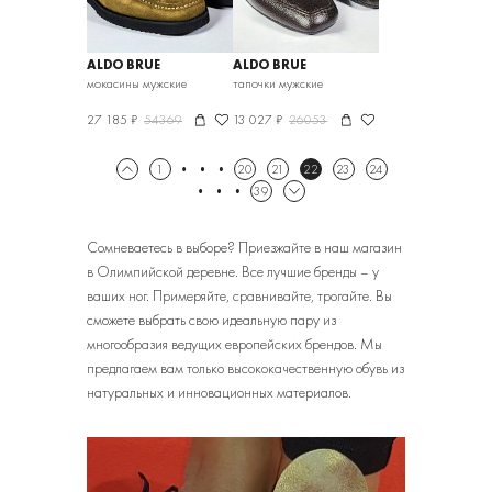
ALDO BRUE
ALDO BRUE
мокасины мужские
тапочки мужские
27 185 ₽
54369
13 027 ₽
26053
1
20
21
22
23
24
39
Сомневаетесь в выборе? Приезжайте в наш магазин
в Олимпийской деревне. Все лучшие бренды – у
ваших ног. Примеряйте, сравнивайте, трогайте. Вы
сможете выбрать свою идеальную пару из
многообразия ведущих европейских брендов. Мы
предлагаем вам только высококачественную обувь из
натуральных и инновационных материалов.