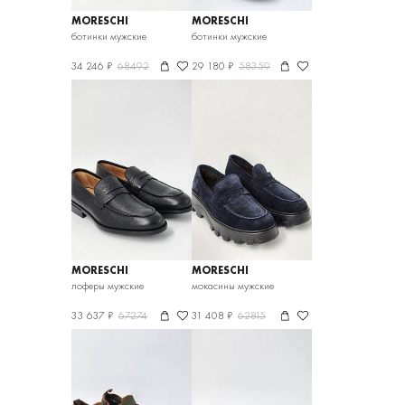
MORESCHI
MORESCHI
ботинки мужские
ботинки мужские
34 246 ₽
68492
29 180 ₽
58359
MORESCHI
MORESCHI
лоферы мужские
мокасины мужские
33 637 ₽
67274
31 408 ₽
62815