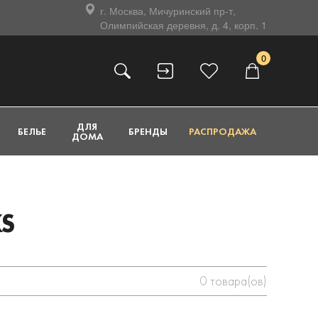
г. Москва, Мичуринский пр-т,
Олимпийская деревня, д. 4, корп. 1
0
ДЛЯ
БЕЛЬЕ
БРЕНДЫ
РАСПРОДАЖА
ДОМА
S
0
товара(ов)