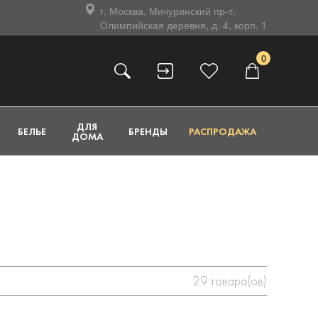
г. Москва, Мичуринский пр-т,
Олимпийская деревня, д. 4, корп. 1
0
ДЛЯ
БЕЛЬЕ
БРЕНДЫ
РАСПРОДАЖА
ДОМА
29
товара(ов)