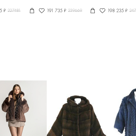
5 ₽
191 735 ₽
198 235 ₽
227481
239669
24