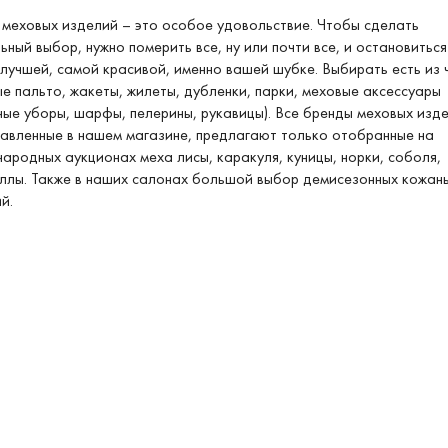
меховых изделий – это особое удовольствие. Чтобы сделать
ьный выбор, нужно померить все, ну или почти все, и остановиться
лучшей, самой красивой, именно вашей шубке. Выбирать есть из ч
е пальто, жакеты, жилеты, дубленки, парки, меховые аксессуары
ные уборы, шарфы, пелерины, рукавицы). Все бренды меховых изде
авленные в нашем магазине, предлагают только отобранные на
ародных аукционах меха лисы, каракуля, куницы, норки, соболя,
лы. Также в наших салонах большой выбор демисезонных кожан
й.