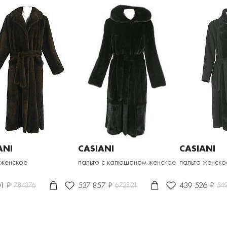
ANI
CASIANI
CASIANI
 женское
пальто с капюшоном женское
пальто женско
1 ₽
537 857 ₽
439 526 ₽
784376
672321
54