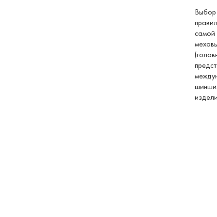
Выбор 
правил
самой 
меховы
(голов
предст
междун
шиншил
издели