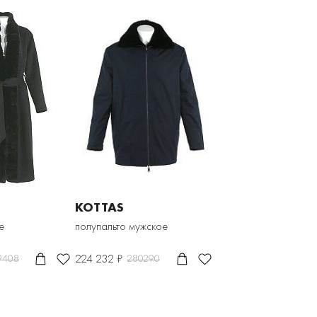
KOTTAS
е
полупальто мужское
224 232 ₽
9408
280290