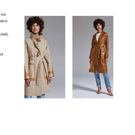
 на
его:
лий,
ых