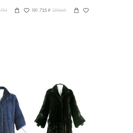
191 735 ₽
7794
239669