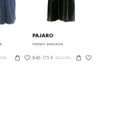
PAJARO
е
пальто женское
846 175 ₽
018
1057719