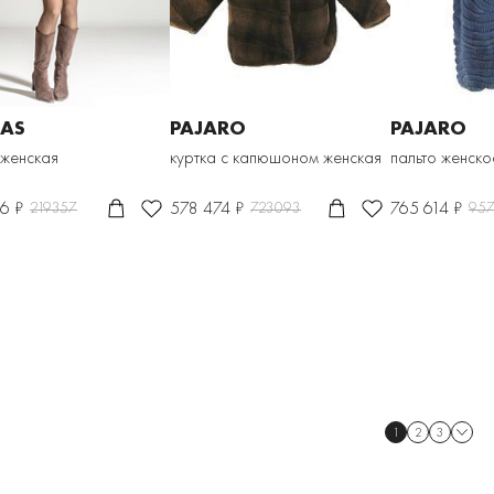
AS
PAJARO
PAJARO
 женская
куртка с капюшоном женская
пальто женско
6 ₽
578 474 ₽
765 614 ₽
219357
723093
957
1
2
3