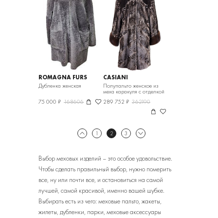
ROMAGNA FURS
CASIANI
Дубленка женская
Полупальто женское из
меха каракуля с отделкой
из меха норки
75 000 ₽
168606
289 752 ₽
362190
1
2
3
Выбор меховых изделий – это особое удовольствие.
Чтобы сделать правильный выбор, нужно померить
все, ну или почти все, и остановиться на самой
лучшей, самой красивой, именно вашей шубке.
Выбирать есть из чего: меховые пальто, жакеты,
жилеты, дубленки, парки, меховые аксессуары