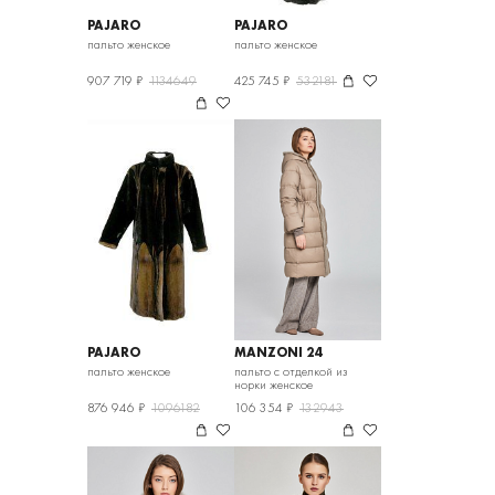
PAJARO
PAJARO
пальто женское
пальто женское
907 719 ₽
1134649
425 745 ₽
532181
PAJARO
MANZONI 24
пальто женское
пальто с отделкой из
норки женское
876 946 ₽
1096182
106 354 ₽
132943