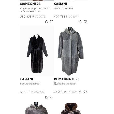
MANZONI 24
CASIANI
пальто с воротником из
пальто женское
соболя женское
580 858 ₽
726073
499 738 ₽
624673
CASIANI
ROMAGNA FURS
пальто женское
Дубленка женская
530 110 ₽
662637
75 000 ₽
168606