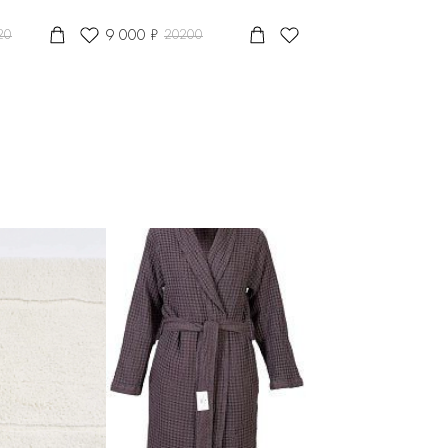
9 000 ₽
20
20200