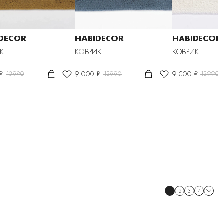
DECOR
HABIDECOR
HABIDECO
К
КОВРИК
КОВРИК
₽
9 000 ₽
9 000 ₽
13990
13990
1399
1
2
3
4