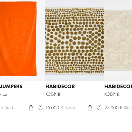
JUMPERS
HABIDECOR
HABIDECO
енце
КОВРИК
КОВРИК
 ₽
15 000 ₽
27 000 ₽
16411
19700
334