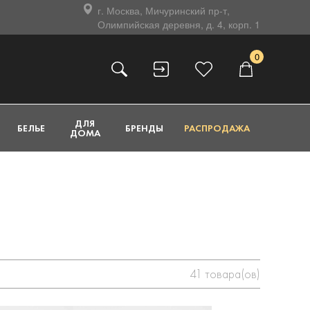
г. Москва, Мичуринский пр-т,
Олимпийская деревня, д. 4, корп. 1
0
ДЛЯ
БЕЛЬЕ
БРЕНДЫ
РАСПРОДАЖА
ДОМА
41
товара(ов)