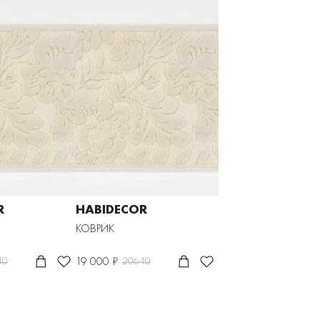
R
HABIDECOR
КОВРИК
19 000 ₽
40
20640