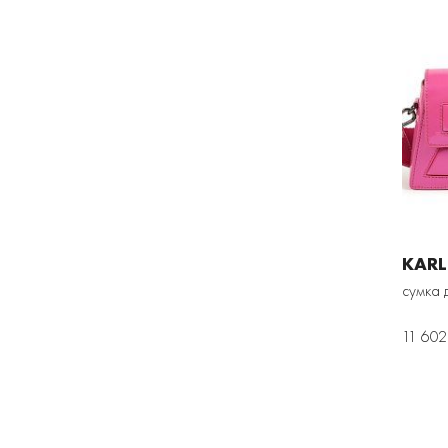
KARL
сумка 
11 602