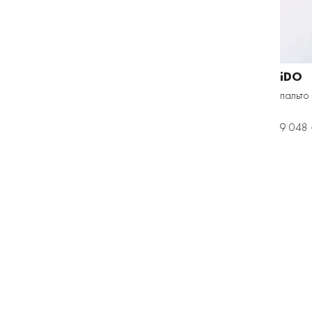
iDO
пальто
9 048 