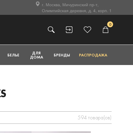
г. Москва, Мичуринский пр-т,
Олимпийская деревня, д. 4, корп. 1
0
ДЛЯ
БЕЛЬЕ
БРЕНДЫ
РАСПРОДАЖА
ДОМА
S
594
товара(ов)