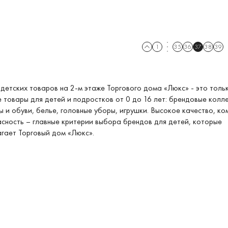
1
35
36
37
38
39
детских товаров на 2-м этаже Торгового дома «Люкс» - это толь
 товары для детей и подростков от 0 до 16 лет: брендовые колл
 и обуви, белье, головные уборы, игрушки. Высокое качество, к
сность – главные критерии выбора брендов для детей, которые
гает Торговый дом «Люкс».