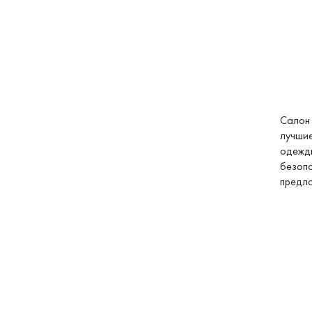
Салон 
лучшие
одежды
безопа
предла