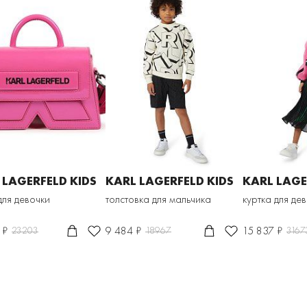
 LAGERFELD KIDS
KARL LAGERFELD KIDS
KARL LAGE
для девочки
толстовка для мальчика
куртка для де
 ₽
9 484 ₽
15 837 ₽
23203
18967
3167