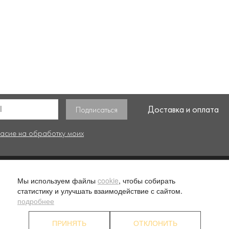
Доставка и оплата
ласие на обработку моих
. 1
О компании
Ус
Мы используем файлы
cookie
, чтобы собирать
статистику и улучшать взаимодействие с сайтом.
Наши преимущества
П
подробнее
Партнерские программы
К
ПРИНЯТЬ
ОТКЛОНИТЬ