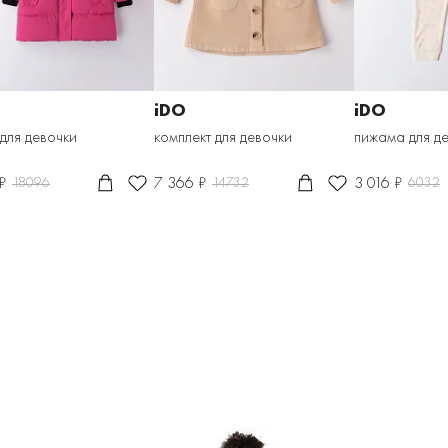
iDO
iDO
 для девочки
комплект для девочки
пижама для д
₽
7 366 ₽
3 016 ₽
18096
14732
6032