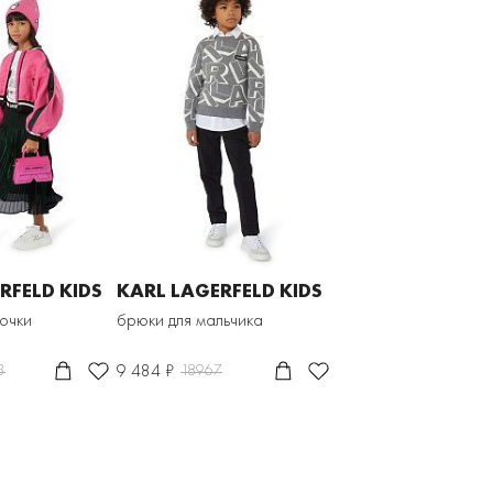
RFELD KIDS
KARL LAGERFELD KIDS
вочки
брюки для мальчика
9 484 ₽
3
18967