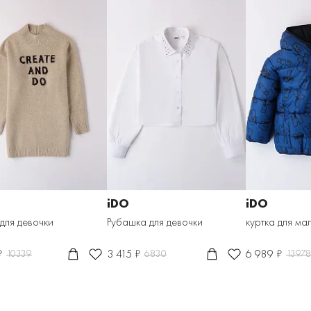
iDO
iDO
 для девочки
Рубашка для девочки
куртка для ма
₽
3 415 ₽
6 989 ₽
10339
6830
13978