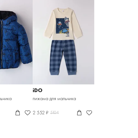
iDO
льчика
пижама для мальчика
2 552 ₽
5104