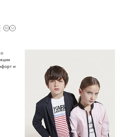
50
ко
екции
омфорт и