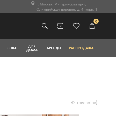
г. Москва, Мичуринский пр-т,
Олимпийская деревня, д. 4, корп. 1
0
ДЛЯ
БЕЛЬЕ
БРЕНДЫ
РАСПРОДАЖА
ДОМА
82
товара(ов)