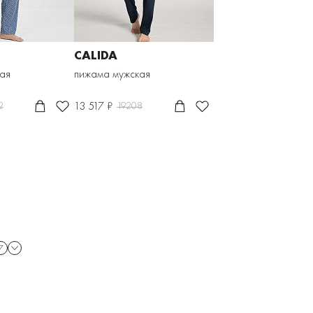
CALIDA
ая
пижама мужская
13 517 ₽
2
19208
7