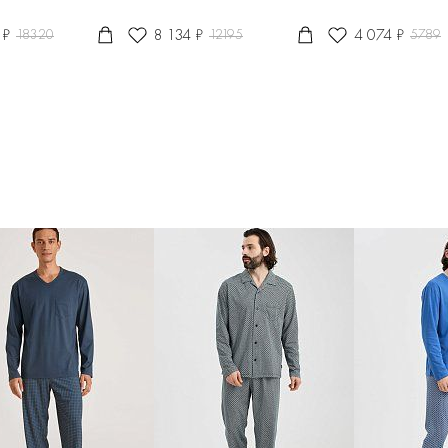
 ₽
8 134 ₽
4 074 ₽
18320
12195
5789