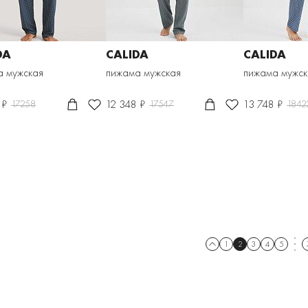
DA
CALIDA
CALIDA
а мужская
пижама мужская
пижама мужск
 ₽
12 348 ₽
13 748 ₽
17258
17547
1842
1
2
3
4
5