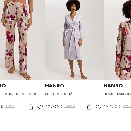
RO
HANRO
HANRO
 пижамные женские
халат женский
Блуза пижамн
 ₽
27 692 ₽
16 849 ₽
21760
41499
253