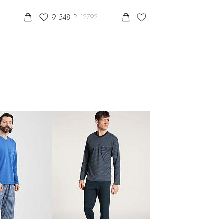
9 548 ₽
12792