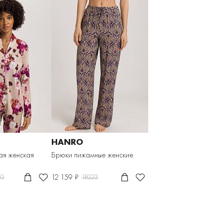
HANRO
ая женская
Брюки пижамные женские
12 159 ₽
90
18223