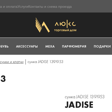
а и оплата
Услуги
Контакты и схема проезда
БУВЬ
АКСЕССУАРЫ
МЕХА
ПАРФЮМЕРИЯ
ПОДАРКИ
сумки и клатчи
сумка JADISE 1391953
53
сумка JADISE 1391953
JADISE