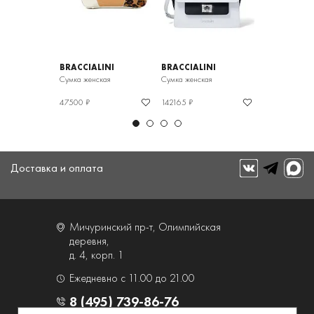
INI
BRACCIALINI
BRACCIALINI
BRACCIALIN
Сумка женская
Сумка женская
СУМКА(НАБО
47500 ₽
142165 ₽
29393 ₽
Доставка и оплата
Мичуринский пр-т, Олимпийская
деревня,
д. 4, корп. 1
Ежедневно с 11.00 до 21.00
8 (495) 739-86-76