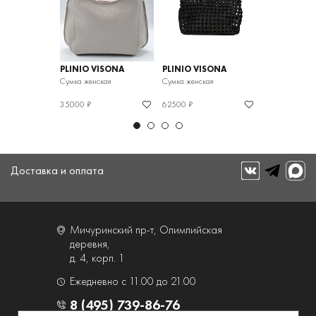
ISONA
PLINIO VISONA
PLINIO VISONA
PLINIO VIS
кая
Сумка женская
Сумка женская
Сумка женская
35000 ₽
62500 ₽
33750 ₽
Доставка и оплата
Мичуринский пр-т, Олимпийская
деревня,
д. 4, корп. 1
Ежедневно с 11.00 до 21.00
8 (495) 739-86-76