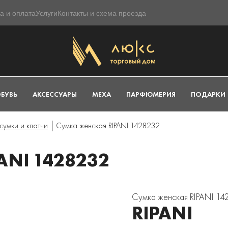
а и оплата
Услуги
Контакты и схема проезда
БУВЬ
АКСЕССУАРЫ
МЕХА
ПАРФЮМЕРИЯ
ПОДАРКИ
сумки и клатчи
Сумка женская RIPANI 1428232
ANI 1428232
Сумка женская RIPANI 14
RIPANI