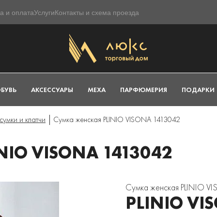
а и оплата
Услуги
Контакты и схема проезда
БУВЬ
АКСЕССУАРЫ
МЕХА
ПАРФЮМЕРИЯ
ПОДАРКИ
сумки и клатчи
Сумка женская PLINIO VISONA 1413042
NIO VISONA 1413042
Сумка женская PLINIO V
PLINIO VI