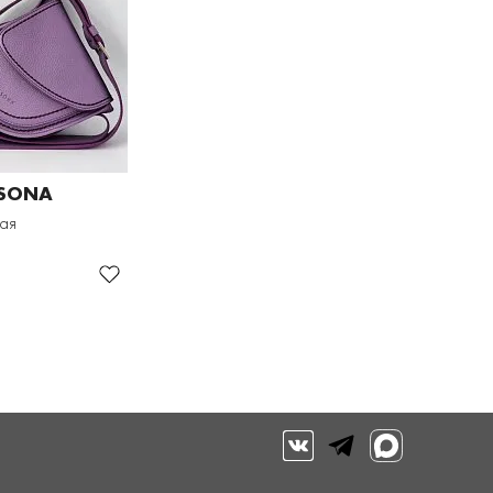
ISONA
ая