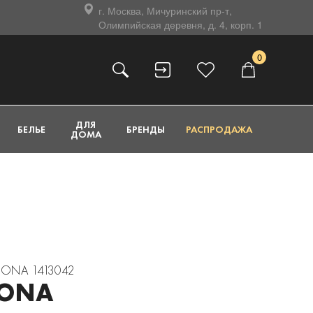
г. Москва, Мичуринский пр-т,
Олимпийская деревня, д. 4, корп. 1
0
ДЛЯ
БЕЛЬЕ
БРЕНДЫ
РАСПРОДАЖА
ДОМА
ISONA 1413042
SONA