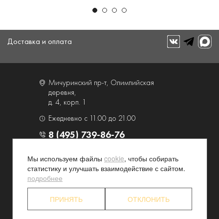
Доставка и оплата
Мичуринский пр-т, Олимпийская
деревня,
д. 4, корп. 1
Ежедневно с 11.00 до 21.00
8 (495) 739-86-76
Мы используем файлы
cookie
, чтобы собирать
О компании
Услуги
статистику и улучшать взаимодействие с сайтом.
Контакты и схема проезда
Наши преимущества
подробнее
Программа лояльности
Новости и акции
ПРИНЯТЬ
ОТКЛОНИТЬ
Партнерские программы
Конфиденциальность
Акционерам