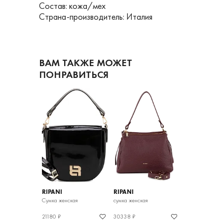
Состав: кожа/мех
Страна-производитель: Италия
ВАМ ТАКЖЕ МОЖЕТ
ПОНРАВИТЬСЯ
RIPANI
RIPANI
RIPANI
ая
Сумка женская
сумка женская
сумка женская
21180 ₽
30338 ₽
31500 ₽