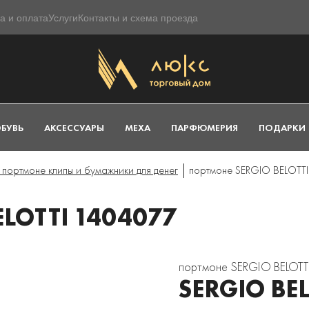
а и оплата
Услуги
Контакты и схема проезда
БУВЬ
АКСЕССУАРЫ
МЕХА
ПАРФЮМЕРИЯ
ПОДАРКИ
портмоне клипы и бумажники для денег
портмоне SERGIO BELOTT
LOTTI 1404077
портмоне SERGIO BELOTT
SERGIO BE