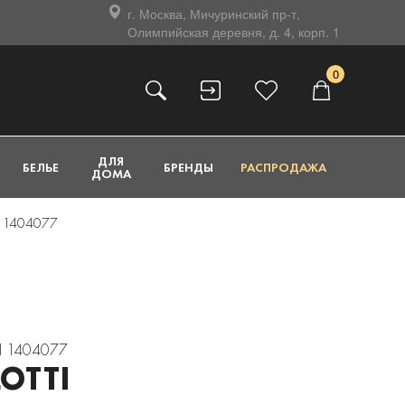
г. Москва, Мичуринский пр-т,
Олимпийская деревня, д. 4, корп. 1
0
ДЛЯ
БЕЛЬЕ
БРЕНДЫ
РАСПРОДАЖА
ДОМА
I 1404077
I 1404077
LOTTI