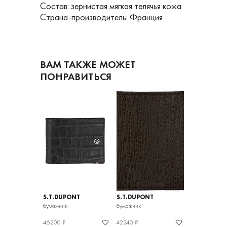
Состав: зернистая мягкая телячья кожа
Страна-производитель: Франция
ВАМ ТАКЖЕ МОЖЕТ
ПОНРАВИТЬСЯ
NT
S.T.DUPONT
S.T.DUPONT
S.T.DUPONT
бумажник
бумажник
бумажник
46200 ₽
42240 ₽
38280 ₽