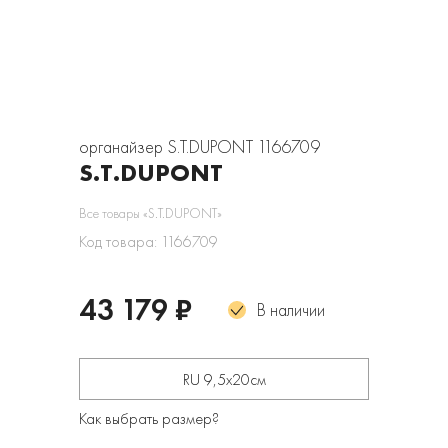
органайзер S.T.DUPONT 1166709
S.T.DUPONT
Все товары «S.T.DUPONT»
Код товара: 1166709
43 179 ₽
В наличии
RU 9,5х20см
Как выбрать размер?