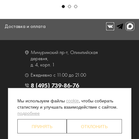
Доставка и оплата
Мичуринский пр-т, Олимпийская
деревня,
д. 4, корп. 1
Ежедневно с 11.00 до 21.00
8 (495) 739-86-76
Мы используем файлы
cookie
, чтобы собирать
О компании
Услуги
статистику и улучшать взаимодействие с сайтом.
Контакты и схема проезда
Наши преимущества
подробнее
Программа лояльности
Новости и акции
ПРИНЯТЬ
ОТКЛОНИТЬ
Партнерские программы
Конфиденциальность
Акционерам