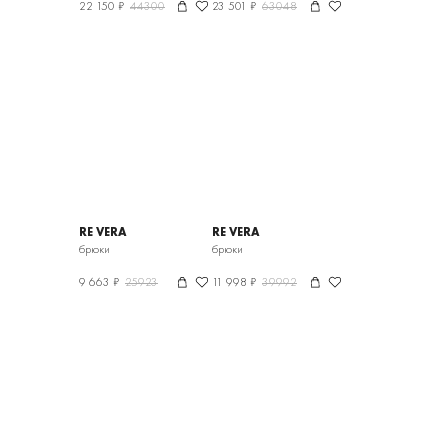
22 150 ₽
44300
23 501 ₽
63048
RE VERA
RE VERA
брюки
брюки
9 663 ₽
25923
11 998 ₽
39992