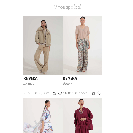
19
товара(ов)
RE VERA
RE VERA
джинсы
брюки
20 301 ₽
29002
38 866 ₽
55523