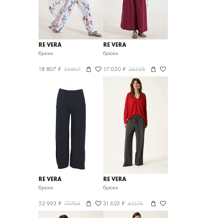
RE VERA
RE VERA
брюки
брюки
18 807 ₽
26867
17 030 ₽
24328
RE VERA
RE VERA
брюки
брюки
52 993 ₽
75704
31 623 ₽
45176