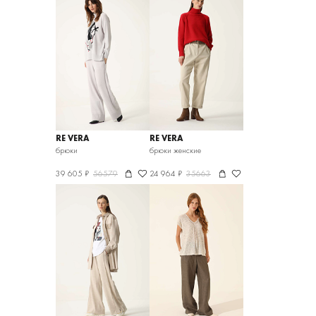
RE VERA
RE VERA
брюки
брюки женские
39 605 ₽
56579
24 964 ₽
35663