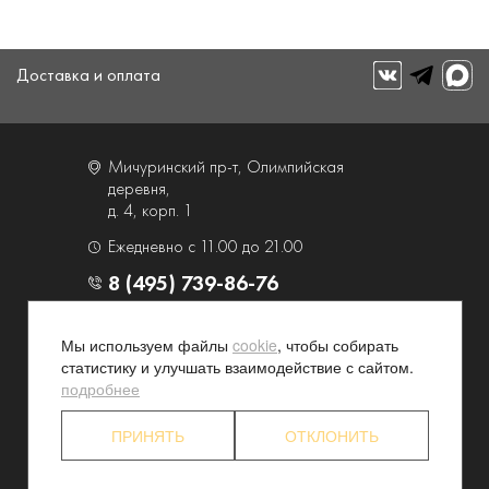
Доставка и оплата
Мичуринский пр-т, Олимпийская
деревня,
д. 4, корп. 1
Ежедневно с 11.00 до 21.00
8 (495) 739-86-76
О компании
Услуги
Мы используем файлы
cookie
, чтобы собирать
статистику и улучшать взаимодействие с сайтом.
Контакты и схема проезда
Наши преимущества
подробнее
Программа лояльности
Новости и акции
Партнерские программы
Конфиденциальность
ПРИНЯТЬ
ОТКЛОНИТЬ
Акционерам