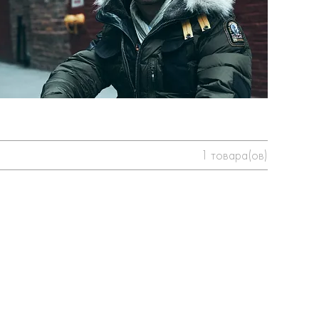
1
товара(ов)