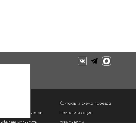
луги
Контакты и схема проезда
рограмма лояльности
Новости и акции
онфиденциальность
Акционерам