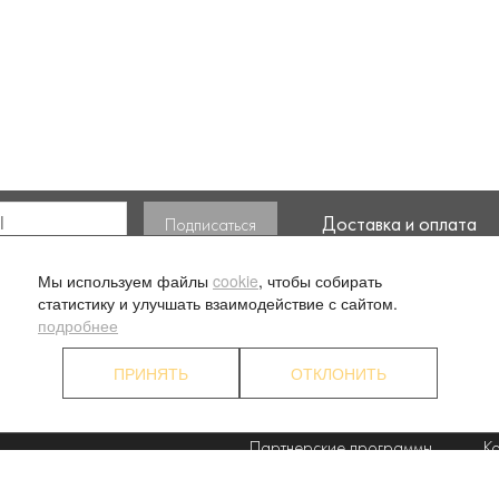
Доставка и оплата
ласие на обработку моих
Мы используем файлы
cookie
, чтобы собирать
статистику и улучшать взаимодействие с сайтом.
подробнее
ПРИНЯТЬ
ОТКЛОНИТЬ
. 1
О компании
Ус
Наши преимущества
П
Партнерские программы
К