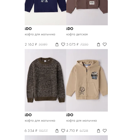
iDO
iDO
кофта для мальчика
кофта детская
2 162 ₽
3089
5 075 ₽
7250
iDO
iDO
кофта для мальчика
кофта для мальчика
6 354 ₽
9077
4 710 ₽
6728