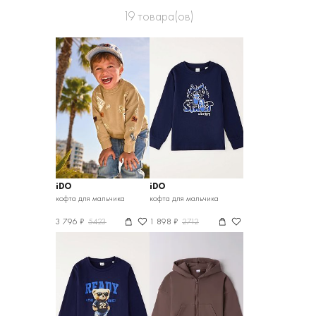
19
товара(ов)
iDO
iDO
кофта для мальчика
кофта для мальчика
3 796 ₽
5423
1 898 ₽
2712