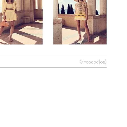
0
товара(ов)