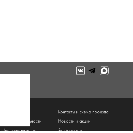
луги
Контакты и схема проезда
рограмма лояльности
Новости и акции
онфиденциальность
Акционерам