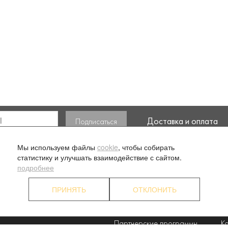
Доставка и оплата
ласие на обработку моих
Мы используем файлы
cookie
, чтобы собирать
статистику и улучшать взаимодействие с сайтом.
подробнее
ПРИНЯТЬ
ОТКЛОНИТЬ
. 1
О компании
Ус
Наши преимущества
П
Партнерские программы
К