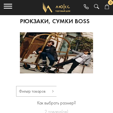
0
РЮКЗАКИ, СУМКИ BOSS
Фильтр товаров
Как выбрать размер?
2
товара(ов)