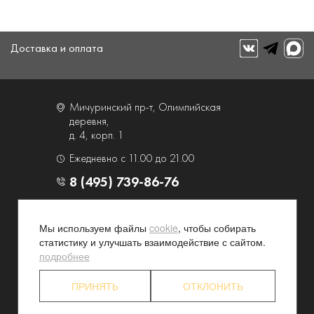
Доставка и оплата
Мичуринский пр-т, Олимпийская
деревня,
д. 4, корп. 1
Ежедневно с 11.00 до 21.00
8 (495) 739-86-76
О компании
Услуги
Мы используем файлы
cookie
, чтобы собирать
Контакты и схема проезда
Наши преимущества
статистику и улучшать взаимодействие с сайтом.
подробнее
Программа лояльности
Новости и акции
Партнерские программы
Конфиденциальность
ПРИНЯТЬ
ОТКЛОНИТЬ
Акционерам